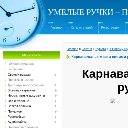
УМЕЛЫЕ РУЧКИ – Под
Главная
Каталог статей
Регистрация
Главная
»
Статьи
»
Бумага
»
К Новому го
Меню сайта
Карнавальные маски своими
Главная страница
Карнав
Гостинная
Своими руками
Проекты в школе
р
Дистанционное обучение
Визитная карточка
Нормативные документы
Это интересно
Всякая всячина
Полезное
Расслабься
Аудиофайлы
Правила публикации