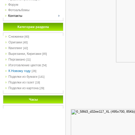
Форум
Фотоальбомы
Контакты
Категории раздела
Снежинки
[60]
Оригами
[40]
Квиллинг
[42]
Вырезанки, Киригами
[85]
Пергамано
[11]
Изготовление цветов
[54]
К Новому году
[26]
Поделки из бумаги
[141]
Поделки из газет
[19]
Поделки из картона
[29]
Часы