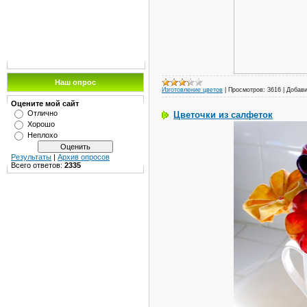
Наш опрос
Изготовление цветов
|
Просмотров:
3616
|
Добави
Оцените мой сайт
Отлично
Цветочки из салфеток
Хорошо
Неплохо
Результаты
|
Архив опросов
Всего ответов:
2335