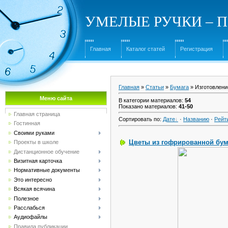
УМЕЛЫЕ РУЧКИ – Под
Главная
Каталог статей
Регистрация
Главная
»
Статьи
»
Бумага
» Изготовлени
Меню сайта
В категории материалов
:
54
Показано материалов
:
41-50
Главная страница
Сортировать по
:
Дате
·
Названию
·
Рейт
Гостинная
Своими руками
Цветы из гофрированной бум
Проекты в школе
Дистанционное обучение
Визитная карточка
Нормативные документы
Это интересно
Всякая всячина
Полезное
Расслабься
Аудиофайлы
Правила публикации