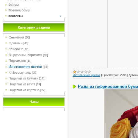
Форум
Фотоальбомы
Контакты
Категории раздела
Снежинки
[60]
Оригами
[40]
Квиллинг
[42]
Вырезанки, Киригами
[85]
Пергамано
[11]
Изготовление цветов
[54]
К Новому году
[26]
Изготовление цветов
|
Просмотров:
2296
|
Добави
Поделки из бумаги
[141]
Поделки из газет
[19]
Розы из гофрированной бума
Поделки из картона
[29]
Часы