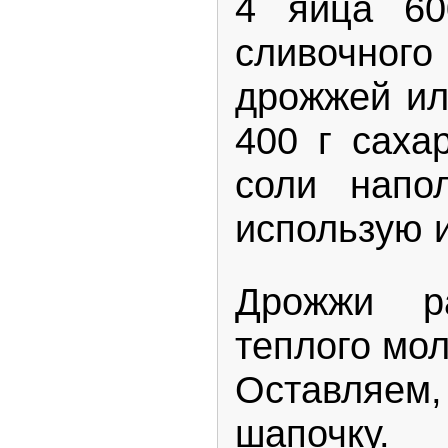
4 яйца 60
сливочного
дрожжей ил
400 г сахар
соли напо
использую 
Дрожжи р
теплого моло
Оставляем,
шапочку.