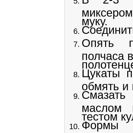
миксером
муку.
Соединить
Опять п
полчаса в
полотенц
Цукаты п
обмять и 
Смазать
маслом 
тестом к
Формы 