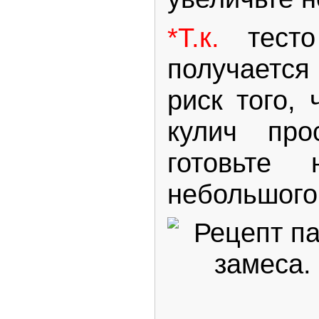
*Т.к.
тест
получается
риск того,
кулич про
готовьте 
небольшого