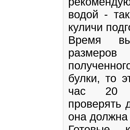
рекомендую
водой - та
куличи подг
Время вы
размеров 
полученног
булки, то 
час 20 м
проверять 
она должна 
Готовые 