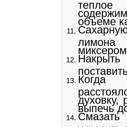
тепло
содержи
объеме ка
Сахарную
лимона 
миксером
Накрыть
поставить
Когда 
расстоял
духовку, 
выпечь до
Смазать
украсить 