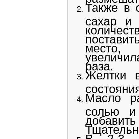
Также в 
сахар и 
количест
поставит
место
увеличил
раза.
Желтки 
состояни
Масло р
солью и
добавить
Тщательн
В 2-3 э