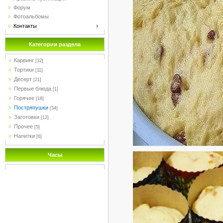
Форум
Фотоальбомы
Контакты
Категории раздела
Карвинг
[32]
Тортики
[11]
Десерт
[21]
Первые блюда
[1]
Горячее
[18]
Постряпушки
[34]
Заготовки
[12]
Прочее
[5]
Напитки
[6]
Часы