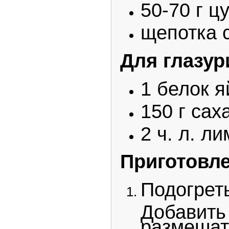
50-70 г ц
щепотка 
Для глазур
1 белок я
150 г сах
2 ч. л. л
Приготовле
Подогрет
Добавить
размешат