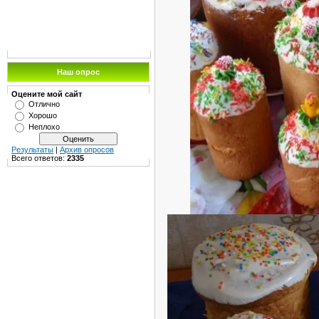
Наш опрос
Оцените мой сайт
Отлично
Хорошо
Неплохо
Результаты
|
Архив опросов
Всего ответов:
2335