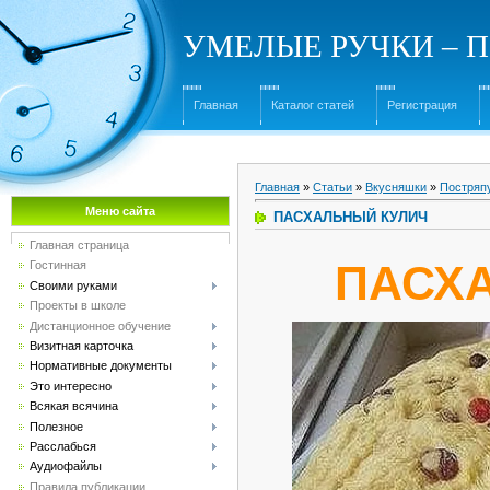
УМЕЛЫЕ РУЧКИ – Под
Главная
Каталог статей
Регистрация
Главная
»
Статьи
»
Вкусняшки
»
Постряп
Меню сайта
ПАСХАЛЬНЫЙ КУЛИЧ
Главная страница
ПАСХ
Гостинная
Своими руками
Проекты в школе
Дистанционное обучение
Визитная карточка
Нормативные документы
Это интересно
Всякая всячина
Полезное
Расслабься
Аудиофайлы
Правила публикации