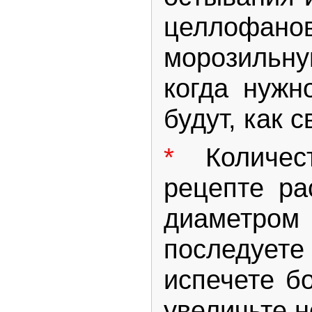
целлофанов
морозильн
когда нужн
будут, как 
*
Количе
рецепте ра
диаметро
последует
испечете б
увеличьте н