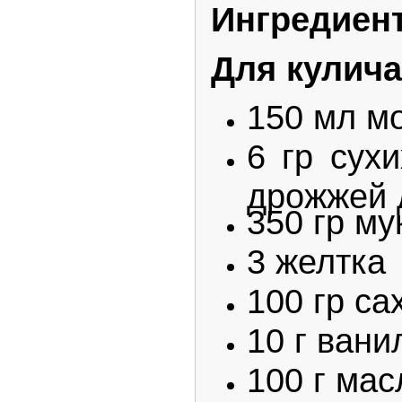
Ингредиен
Для кулича
150 мл м
6 гр сух
дрожжей 
350 гр му
3 желтка
100 гр са
10 г вани
100 г мас