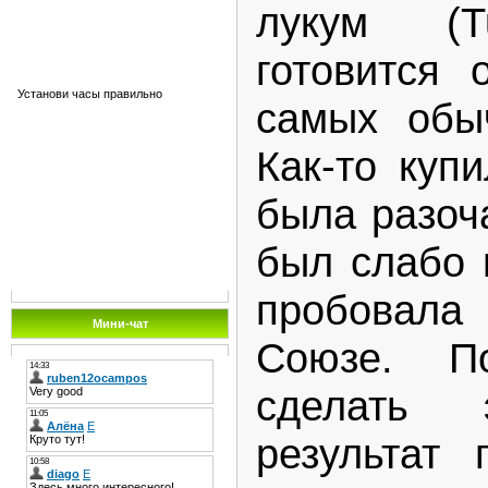
лукум (Tu
готовится 
Установи часы правильно
самых обы
Как-то куп
была разоч
был слабо 
пробовал
Мини-чат
Союзе. П
сделать
результат 