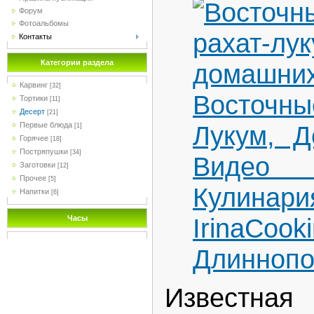
Форум
Фотоальбомы
Контакты
Категории раздела
Карвинг
[32]
Тортики
[11]
Десерт
[21]
Первые блюда
[1]
Горячее
[18]
Постряпушки
[34]
Заготовки
[12]
Прочее
[5]
Напитки
[6]
Часы
Известная 