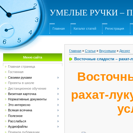
УМЕЛЫЕ РУЧКИ – Под
Главная
Каталог статей
Регистрация
Главная
»
Статьи
»
Вкусняшки
»
Десерт
Меню сайта
Восточные сладости – рахат-
Главная страница
Восточны
Гостинная
Своими руками
Проекты в школе
Дистанционное обучение
рахат-лук
Визитная карточка
Нормативные документы
ус
Это интересно
Всякая всячина
Полезное
Расслабься
Аудиофайлы
Правила публикации