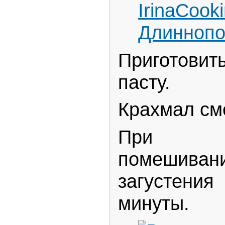
Приготови
пасту.
Крахмал см
При не
помешиван
загустения
минуты.