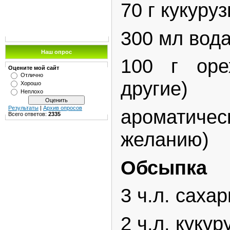
70 г кукуру
300 мл вод
Наш опрос
100 г оре
Оцените мой сайт
Отлично
другие)
Хорошо
Неплохо
Результаты
|
Архив опросов
ароматичес
Всего ответов:
2335
желанию)
Обсыпка
3 ч.л. саха
2 ч.л. куку