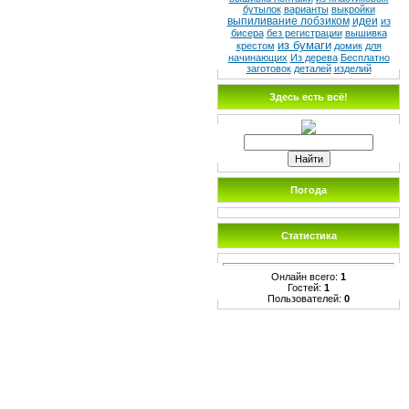
бутылок
варианты
выкройки
выпиливание лобзиком
идеи
из
бисера
без регистрации
вышивка
из бумаги
крестом
домик
для
начинающих
Из дерева
Бесплатно
заготовок
деталей
изделий
Здесь есть всё!
Погода
Статистика
Онлайн всего:
1
Гостей:
1
Пользователей:
0