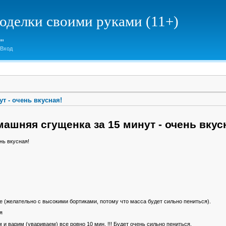
елки своими руками (11+)
Вход
т - очень вкусная!
ашняя сгущенка за 15 минут - очень вкус
е (желательно с высокими бортиками, потому что масса будет сильно пениться).
ия
м и варим (увариваем) все ровно 10 мин. !!! Будет очень сильно пениться.