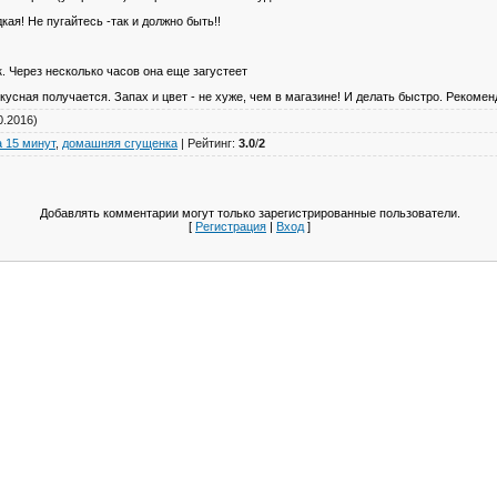
кая! Не пугайтесь -так и должно быть!!
к. Через несколько часов она еще загустеет
кусная получается. Запах и цвет - не хуже, чем в магазине! И делать быстро. Рекоме
0.2016)
а 15 минут
,
домашняя сгущенка
|
Рейтинг
:
3.0
/
2
Добавлять комментарии могут только зарегистрированные пользователи.
[
Регистрация
|
Вход
]