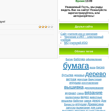
Время:
13:09
Уважаемый Гость, мы рады
видеть Вас на сайте! Пожалуйста
зарегистрируйтесь или
авторизуйтесь!
ндую!
Друзья сайта
МЕТОДИЧЕСКИЙ СУНДУЧОК –
Сайт учителя изо и черчения
Черчение и ИКТ - электронный
учебник
МО учителей ИЗО
Школа №8
Детская худ. школа
Облако тегов
бабочка
Батик
оформление
бумага
бисер
ваза
дерево
бутылка
деревья
витраж
декупаж
бижутерия
игрушка
изготовление
вышивка
декорирование
вязание
журнал
глина
видео
валентинка
животные
декор
вешалка
бабочки
замок
Дом
Древесина
игрушки
Береста
закуска
выжигание
для сада
вышивка лентами
из пластиковых