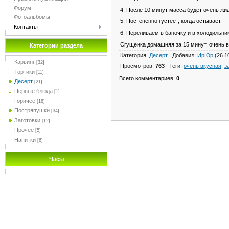
Форум
4. После 10 минут масса будет очень жид
Фотоальбомы
5. Постепенно густеет, когда остывает.
Контакты
6. Переливаем в баночку и в холодильни
Сгущенка домашняя за 15 минут, очень в
Категории раздела
Категория
:
Десерт
|
Добавил
:
ИрЮр
(26.1
Карвинг
[32]
Просмотров
:
763
|
Теги
:
очень вкусная
,
з
Тортики
[11]
Всего комментариев
:
0
Десерт
[21]
Первые блюда
[1]
Горячее
[18]
Постряпушки
[34]
Заготовки
[12]
Прочее
[5]
Напитки
[6]
Часы