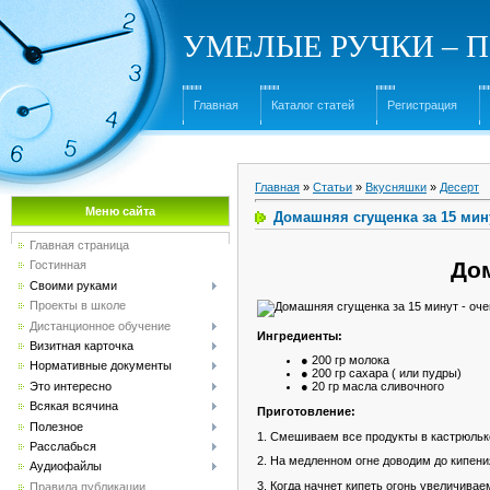
УМЕЛЫЕ РУЧКИ – Под
Главная
Каталог статей
Регистрация
Главная
»
Статьи
»
Вкусняшки
»
Десерт
Меню сайта
Домашняя сгущенка за 15 мину
Главная страница
Дом
Гостинная
Своими руками
Проекты в школе
Дистанционное обучение
Ингредиенты:
Визитная карточка
● 200 гр молока
Нормативные документы
● 200 гр сахара ( или пудры)
Это интересно
● 20 гр масла сливочного
Всякая всячина
Приготовление:
Полезное
1. Смешиваем все продукты в кастрюльк
Расслабься
2. На медленном огне доводим до кипен
Аудиофайлы
3. Когда начнет кипеть огонь увеличивае
Правила публикации