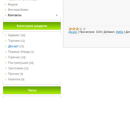
Форум
Фотоальбомы
Контакты
Категории раздела
Десерт
|
Просмотров:
1134
|
Добавил:
ИрЮр
|
Дат
Карвинг
[32]
Тортики
[11]
Десерт
[21]
Первые блюда
[1]
Горячее
[18]
Постряпушки
[34]
Заготовки
[12]
Прочее
[5]
Напитки
[6]
Часы