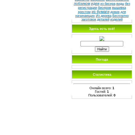
лобзиком
идеи
из бисера
виды
без
регистрации
бисером
вышивка
из бумаги
крестом
домик
для
начинающих
Из дерева
Бесплатно
заготовок
деталей
изделий
Здесь есть всё!
Погода
Статистика
Онлайн всего:
1
Гостей:
1
Пользователей:
0