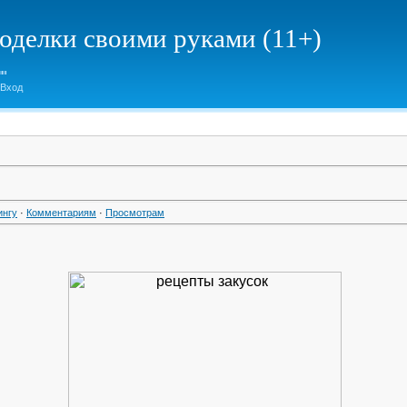
елки своими руками (11+)
Вход
ингу
·
Комментариям
·
Просмотрам