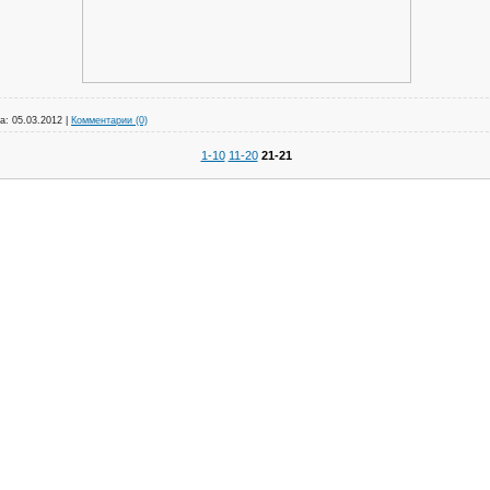
а:
05.03.2012
|
Комментарии (0)
1-10
11-20
21-21