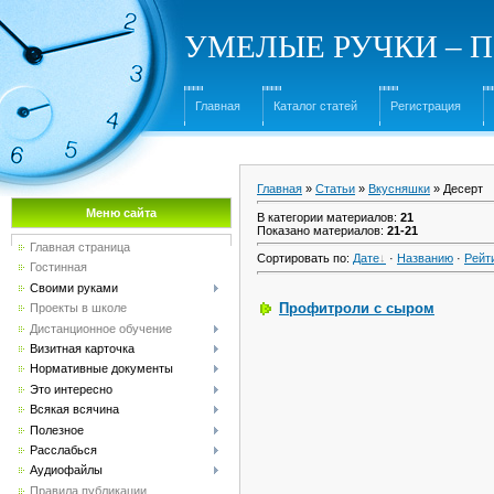
УМЕЛЫЕ РУЧКИ – Под
Главная
Каталог статей
Регистрация
Главная
»
Статьи
»
Вкусняшки
» Десерт
Меню сайта
В категории материалов
:
21
Показано материалов
:
21-21
Главная страница
Сортировать по
:
Дате
·
Названию
·
Рейт
Гостинная
Своими руками
Профитроли с сыром
Проекты в школе
Дистанционное обучение
Визитная карточка
Нормативные документы
Это интересно
Всякая всячина
Полезное
Расслабься
Аудиофайлы
Правила публикации