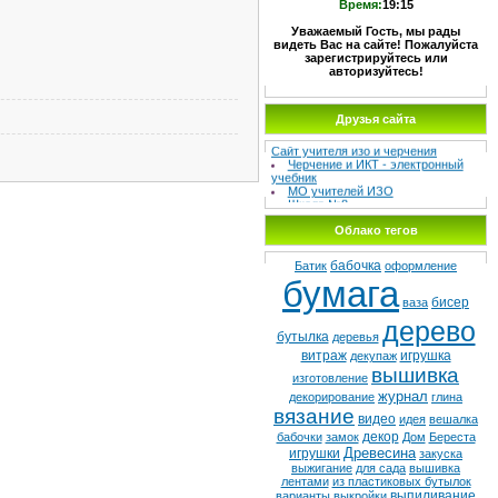
Время:
19:15
Уважаемый Гость, мы рады
видеть Вас на сайте! Пожалуйста
зарегистрируйтесь или
авторизуйтесь!
Друзья сайта
МЕТОДИЧЕСКИЙ СУНДУЧОК –
Сайт учителя изо и черчения
Черчение и ИКТ - электронный
учебник
МО учителей ИЗО
Школа №8
Детская худ. школа
Облако тегов
бабочка
Батик
оформление
бумага
бисер
ваза
дерево
бутылка
деревья
витраж
игрушка
декупаж
вышивка
изготовление
журнал
декорирование
глина
вязание
видео
идея
вешалка
декор
бабочки
замок
Дом
Береста
Древесина
игрушки
закуска
выжигание
для сада
вышивка
лентами
из пластиковых бутылок
выпиливание
варианты
выкройки