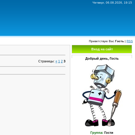
Четверг, 06.08.2026, 19:15
Приветствую Вас
Гость
|
RSS
Вход на сайт
Добрый день, Гость
Страницы
:
«
1
2
3
Группа:
Гости