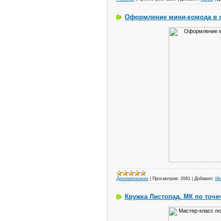
Оформление мини-комода в с
Декорирование
|
Просмотров:
2061
|
Добавил:
И
Кружка Листопад. МК по точе