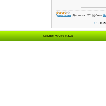
Декорирование
|
Просмотров:
2631
|
Добавил:
И
1-10
11-2
Copyright MyCorp © 2026