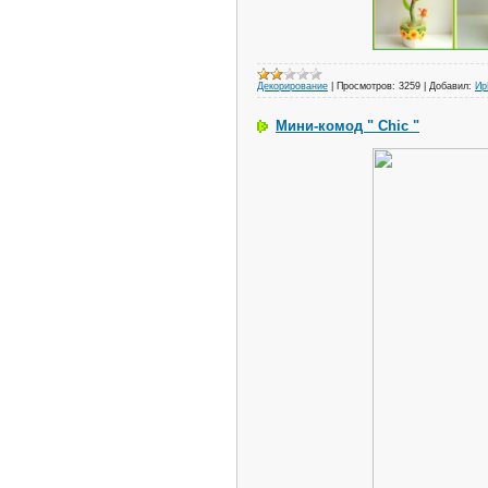
Декорирование
|
Просмотров:
3259
|
Добавил:
И
Мини-комод " Сhic "