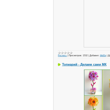
Роспись
|
Просмотров:
1532
|
Добавил:
ИрЮр
|
Д
Топиарий - Делаем сами МК