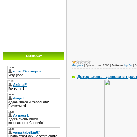
Мини-чат
Декупаж
|
Просмотров:
2068
|
Добавил:
ИрЮр
|
Д
Декор стены - дешево и прост