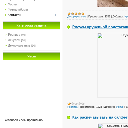
Форум
Фотоальбомы
Контакты
Декорирование
|
Просмотров:
3052
|
Добавил:
И
Категории раздела
Рисуем кружевной подстакан
Роспись
[49]
Декупаж
[16]
Декорирование
[30]
Часы
Роспись
|
Просмотров:
1823
|
Добавил:
ИрЮр
|
Д
Как распечатывать на салфет
Установи часы правильно