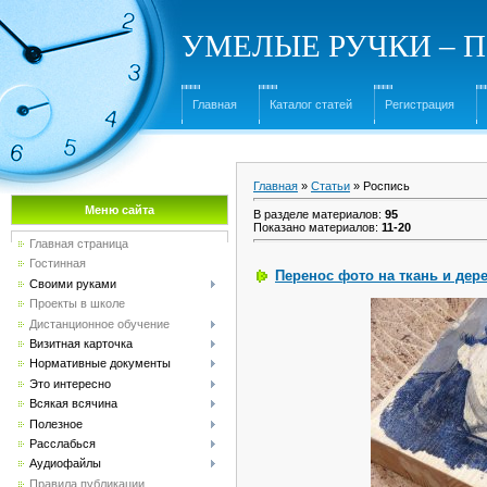
УМЕЛЫЕ РУЧКИ – Под
Главная
Каталог статей
Регистрация
Главная
»
Статьи
» Роспись
Меню сайта
В разделе материалов
:
95
Показано материалов
:
11-20
Главная страница
Гостинная
Перенос фото на ткань и дер
Своими руками
Проекты в школе
Дистанционное обучение
Визитная карточка
Нормативные документы
Это интересно
Всякая всячина
Полезное
Расслабься
Аудиофайлы
Правила публикации