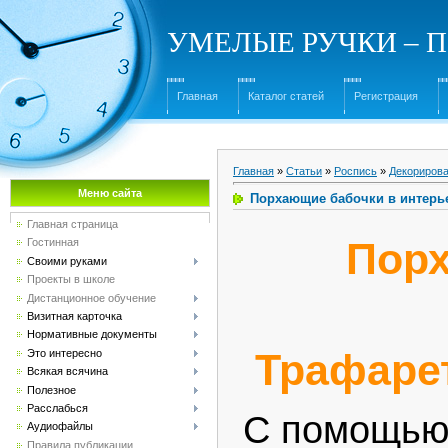
УМЕЛЫЕ РУЧКИ – Под
Главная
Каталог статей
Регистрация
Главная
»
Статьи
»
Роспись
»
Декориров
Меню сайта
Порхающие бабочки в интерье
Главная страница
Порх
Гостинная
Своими руками
Проекты в школе
Дистанционное обучение
Визитная карточка
Нормативные документы
Трафарет
Это интересно
Всякая всячина
Полезное
Расслабься
С помощью 
Аудиофайлы
Правила публикации