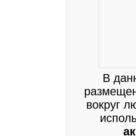
В дан
размещен
вокруг л
испол
а