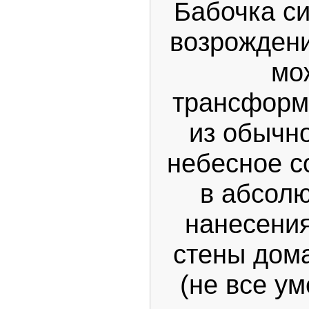
Бабочка си
возрождени
мо
трансформ
из обычн
небесное с
в абсолю
нанесения
стены дом
(не все у