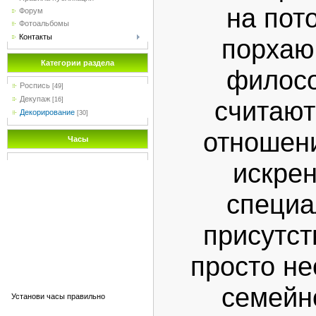
на пот
Форум
Фотоальбомы
Контакты
порхаю
Категории раздела
филосо
Роспись
[49]
Декупаж
[16]
считают
Декорирование
[30]
отношени
Часы
искрен
специа
присутст
просто не
семейн
Установи часы правильно