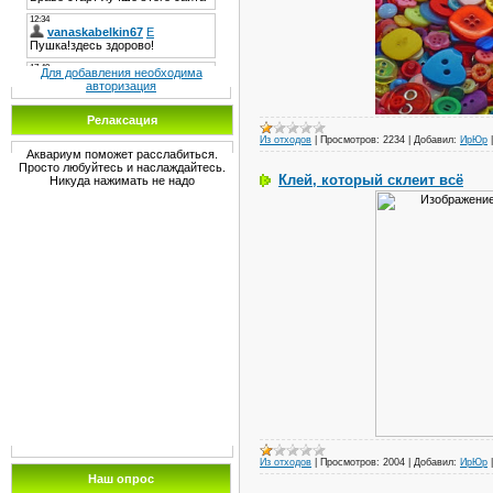
Для добавления необходима
авторизация
Релаксация
Из отходов
|
Просмотров:
2234
|
Добавил:
ИрЮр
Аквариум поможет расслабиться.
Просто любуйтесь и наслаждайтесь.
Клей, который склеит всё
Никуда нажимать не надо
Из отходов
|
Просмотров:
2004
|
Добавил:
ИрЮр
Наш опрос