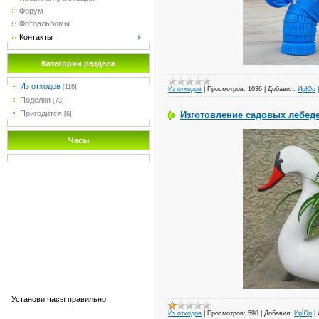
Форум
Фотоальбомы
Контакты
Категории раздела
Из отходов
[116]
Из отходов
|
Просмотров:
1036
|
Добавил:
ИрЮр
Поделки
[73]
Пригодится
Изготовление садовых лебед
[6]
Часы
Установи часы правильно
Из отходов
|
Просмотров:
598
|
Добавил:
ИрЮр
|