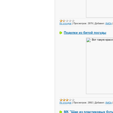
Из отходов
|
Просмотров:
2879
|
Добавил:
ИрЮр
Поделки из битой посуды
Из отходов
|
Просмотров:
2892
|
Добавил:
ИрЮр
МК "Шар из пластиковых бут