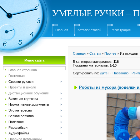
УМЕЛЫЕ РУЧКИ – Под
Главная
Каталог статей
Регистрация
Главная
»
Статьи
»
Прочее
» Из отходов
Меню сайта
В категории материалов
:
116
Показано материалов
:
1-10
Главная страница
Сортировать по
:
Дате
·
Названию
·
Рейт
Гостинная
Своими руками
Роботы из мусора (поделки и
Проекты в школе
Дистанционное обучение
Визитная карточка
Нормативные документы
Это интересно
Всякая всячина
Полезное
Расслабься
Аудиофайлы
Правила публикации