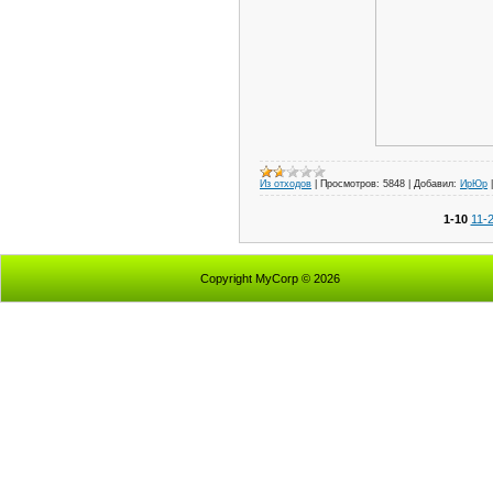
Из отходов
|
Просмотров:
5848
|
Добавил:
ИрЮр
1-10
11-
Copyright MyCorp © 2026