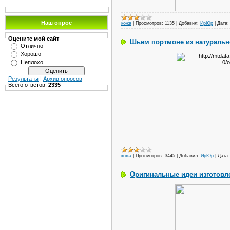
Наш опрос
кожа
|
Просмотров:
1135
|
Добавил:
ИрЮр
|
Дата:
Оцените мой сайт
Шьем портмоне из натуральн
Отлично
Хорошо
Неплохо
Результаты
|
Архив опросов
Всего ответов:
2335
кожа
|
Просмотров:
3445
|
Добавил:
ИрЮр
|
Дата:
Оригинальные идеи изготовл