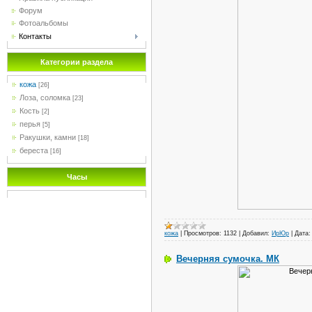
Форум
Фотоальбомы
Контакты
Категории раздела
кожа
[26]
Лоза, соломка
[23]
Кость
[2]
перья
[5]
Ракушки, камни
[18]
береста
[16]
Часы
кожа
|
Просмотров:
1132
|
Добавил:
ИрЮр
|
Дата:
Вечерняя сумочка. МК