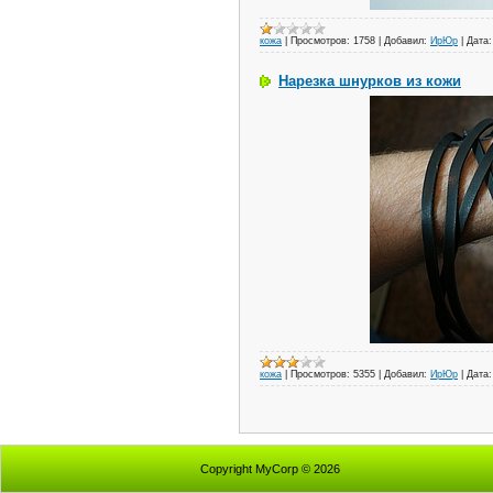
кожа
|
Просмотров:
1758
|
Добавил:
ИрЮр
|
Дата:
Нарезка шнурков из кожи
кожа
|
Просмотров:
5355
|
Добавил:
ИрЮр
|
Дата:
Copyright MyCorp © 2026