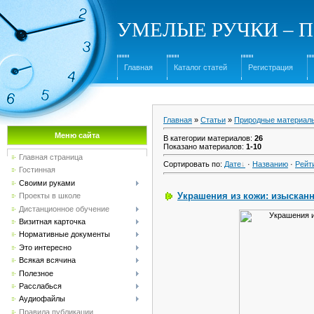
УМЕЛЫЕ РУЧКИ – Под
Главная
Каталог статей
Регистрация
Главная
»
Статьи
»
Природные материал
Меню сайта
В категории материалов
:
26
Показано материалов
:
1-10
Главная страница
Сортировать по
:
Дате
·
Названию
·
Рейт
Гостинная
Своими руками
Украшения из кожи: изыскан
Проекты в школе
Дистанционное обучение
Визитная карточка
Нормативные документы
Это интересно
Всякая всячина
Полезное
Расслабься
Аудиофайлы
Правила публикации