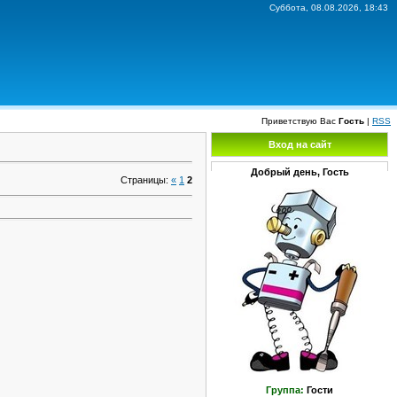
Суббота, 08.08.2026, 18:43
Приветствую Вас
Гость
|
RSS
Вход на сайт
Добрый день, Гость
Страницы
:
«
1
2
Группа:
Гости