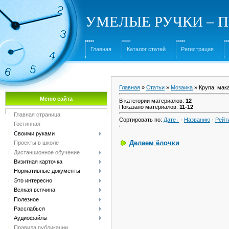
УМЕЛЫЕ РУЧКИ – Под
Главная
Каталог статей
Регистрация
Главная
»
Статьи
»
Мозаика
» Крупа, мак
Меню сайта
В категории материалов
:
12
Показано материалов
:
11-12
Главная страница
Сортировать по
:
Дате
·
Названию
·
Рейт
Гостинная
Своими руками
Делаем ёлочки
Проекты в школе
Дистанционное обучение
Визитная карточка
Нормативные документы
Это интересно
Всякая всячина
Полезное
Расслабься
Аудиофайлы
Правила публикации