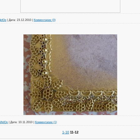
ИрЮр
|
Дата:
23.12.2010
|
Комментарии (0)
ИрЮр
|
Дата:
10.11.2010
|
Комментарии (1)
1-10
11-12