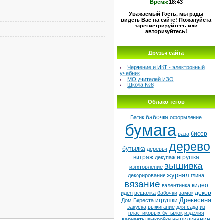
Время:
18:43
Уважаемый Гость, мы рады
видеть Вас на сайте! Пожалуйста
зарегистрируйтесь или
авторизуйтесь!
Друзья сайта
МЕТОДИЧЕСКИЙ СУНДУЧОК –
Сайт учителя изо и черчения
Черчение и ИКТ - электронный
учебник
МО учителей ИЗО
Школа №8
Детская худ. школа
Облако тегов
бабочка
Батик
оформление
бумага
бисер
ваза
дерево
бутылка
деревья
витраж
игрушка
декупаж
вышивка
изготовление
журнал
декорирование
глина
вязание
видео
валентинка
декор
идея
вешалка
бабочки
замок
Древесина
игрушки
Дом
Береста
закуска
выжигание
для сада
из
пластиковых бутылок
изделия
выпиливание
варианты
выкройки