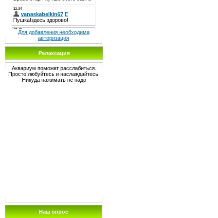
Для добавления необходима
авторизация
Релаксация
Аквариум поможет расслабиться.
Просто любуйтесь и наслаждайтесь.
Никуда нажимать не надо
Наш опрос