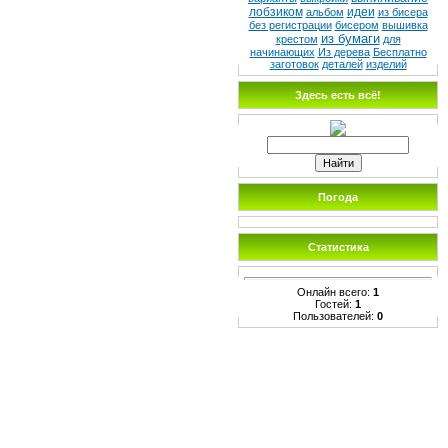
лобзиком
идеи
альбом
из бисера
без регистрации
бисером
вышивка
из бумаги
крестом
для
начинающих
Из дерева
Бесплатно
заготовок
деталей
изделий
Здесь есть всё!
Погода
Статистика
Онлайн всего:
1
Гостей:
1
Пользователей:
0