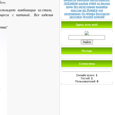
lery.
лобзиком
идеи
альбом
из бисера
виды
без регистрации
вышивка
пользует комбинации из стали,
из бумаги
крестом
для
начинающих
Из дерева
Бесплатно
оцесса с патиной . Все изделия
заготовок
деталей
изделий
Здесь есть всё!
ства!
Погода
Статистика
Онлайн всего:
1
Гостей:
1
Пользователей:
0