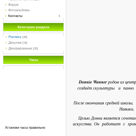
Форум
Фотоальбомы
Контакты
Категории раздела
Роспись
[49]
Декупаж
[16]
Декорирование
[30]
Часы
Donnie Wanner
родом из центр
создаёт скульптуры и панно 
После окончания средней школы
Навыки, 
Целью Донни является сочетание
искусства. Он работает с хромо
Установи часы правильно