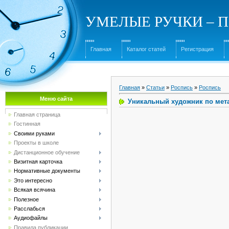
УМЕЛЫЕ РУЧКИ – Под
Главная
Каталог статей
Регистрация
Главная
»
Статьи
»
Роспись
»
Роспись
Меню сайта
Уникальный художник по мет
Главная страница
Гостинная
Своими руками
Проекты в школе
Дистанционное обучение
Визитная карточка
Нормативные документы
Это интересно
Всякая всячина
Полезное
Расслабься
Аудиофайлы
Правила публикации