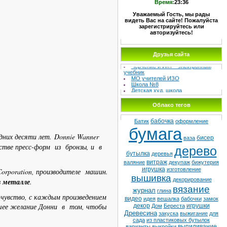
Время:
23:36
Уважаемый Гость, мы рады
видеть Вас на сайте! Пожалуйста
зарегистрируйтесь или
авторизуйтесь!
МЕТОДИЧЕСКИЙ СУНДУЧОК –
Сайт учителя изо и черчения
Друзья сайта
Черчение и ИКТ - электронный
учебник
МО учителей ИЗО
Школа №8
Детская худ. школа
Облако тегов
бабочка
Батик
оформление
бумага
дних десяти лет. Donnie Wanner
бисер
ваза
тве пресс-форм из бронзы, и в
дерево
бутылка
деревья
витраж
валяние
декупаж
бижутерия
игрушка
изготовление
Corporation, производителе машин.
вышивка
декорирование
в металле
.
вязание
журнал
глина
 чувство, с каждым произведением
видео
идея
вешалка
бабочки
замок
ьшее желание Донни в том, чтобы
декор
игрушки
Дом
Береста
Древесина
закуска
выжигание
для
сада
из пластиковых бутылок
выпиливание
варианты
выкройки