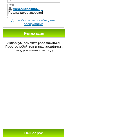
Для добавления необходима
авторизация
Релаксация
Аквариум поможет расслабиться.
Просто любуйтесь и наслаждайтесь.
Никуда нажимать не надо
Наш опрос