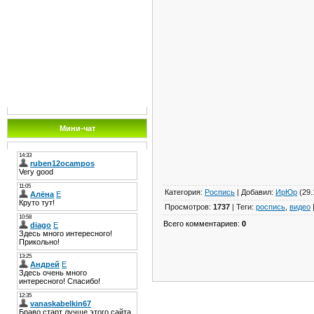
Мини-чат
Категория
:
Роспись
|
Добавил
:
ИрЮр
(29.
Просмотров
:
1737
|
Теги
:
роспись
,
видео
Всего комментариев
:
0