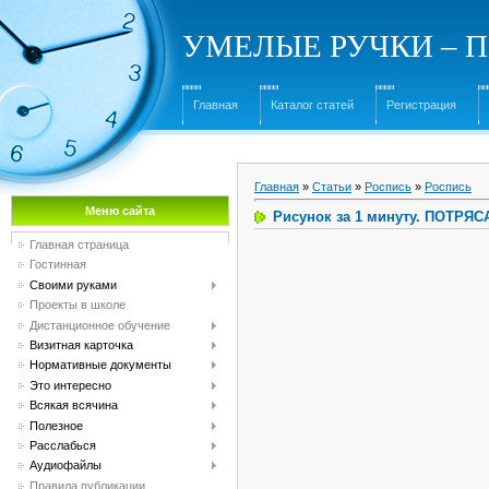
УМЕЛЫЕ РУЧКИ – Под
Главная
Каталог статей
Регистрация
Главная
»
Статьи
»
Роспись
»
Роспись
Меню сайта
Рисунок за 1 минуту. ПОТР
Главная страница
Гостинная
Своими руками
Проекты в школе
Дистанционное обучение
Визитная карточка
Нормативные документы
Это интересно
Всякая всячина
Полезное
Расслабься
Аудиофайлы
Правила публикации