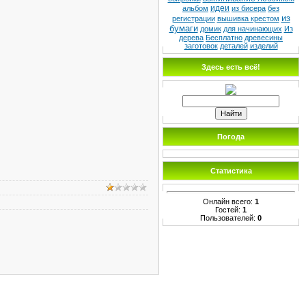
идеи
альбом
из бисера
без
из
регистрации
вышивка крестом
бумаги
домик
для начинающих
Из
дерева
Бесплатно
древесины
заготовок
деталей
изделий
Здесь есть всё!
Погода
Статистика
Онлайн всего:
1
Гостей:
1
Пользователей:
0