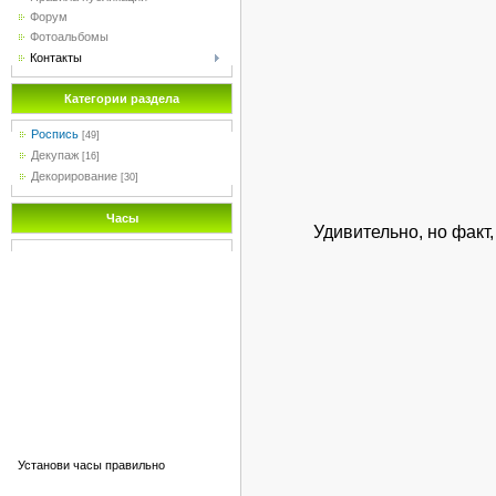
Форум
Фотоальбомы
Контакты
Категории раздела
Роспись
[49]
Декупаж
[16]
Декорирование
[30]
Часы
Удивительно, но факт
Установи часы правильно