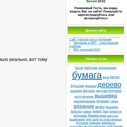
Время:
10:51
Уважаемый Гость, мы рады
видеть Вас на сайте! Пожалуйста
зарегистрируйтесь или
авторизуйтесь!
Друзья сайта
МЕТОДИЧЕСКИЙ СУНДУЧОК –
Сайт учителя изо и черчения
Черчение и ИКТ - электронный
учебник
МО учителей ИЗО
Школа №8
Детская худ. школа
льно реально, вот тому
Облако тегов
бабочка
Батик
оформление
бумага
бисер
ваза
дерево
бутылка
деревья
витраж
игрушка
валяние
декупаж
вышивка
изготовление
журнал
декорирование
глина
вязание
видео
вешалка
декор
бабочки
замок
Дом
Береста
Древесина
игрушки
закуска
выжигание
для сада
из пластиковых
бутылок
изделия
варианты
выпиливание лобзиком
выкройки