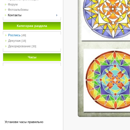
Форум
Фотоальбомы
Контакты
Категории раздела
Роспись
[49]
Декупаж
[16]
Декорирование
[30]
Часы
Установи часы правильно