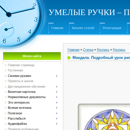
УМЕЛЫЕ РУЧКИ – Под
Главная
Каталог статей
Регистрация
Главная
»
Статьи
»
Роспись
»
Роспись
Меню сайта
Мандала. Подробный урок рис
Главная страница
Гостинная
Своими руками
Проекты в школе
Дистанционное обучение
Визитная карточка
Нормативные документы
Это интересно
Всякая всячина
Полезное
Расслабься
Аудиофайлы
Правила публикации