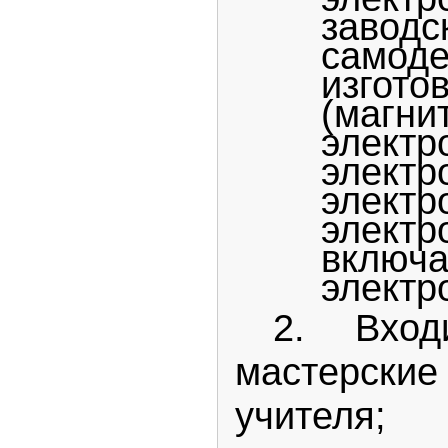
зав
самоде
изгото
(магни
электр
электр
электр
электр
вкл
электр
2. Вход
мастерские
учителя;