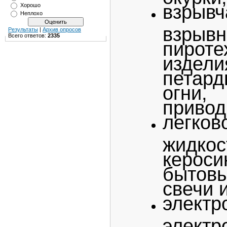
взрыв
Хорошо
Неплохо
взрыв
Результаты
|
Архив опросов
Всего ответов:
2335
пироте
изде
петар
огни
привод
легко
жидк
кероси
бытов
свечи 
электр
электр