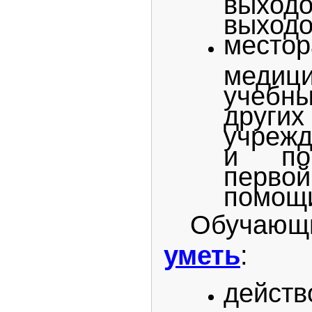
выходо
местор
медиц
учебн
друг
учрежд
и пор
перво
помощ
Обуча
уметь
:
дейс