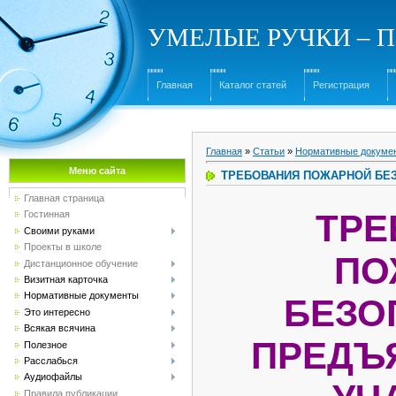
УМЕЛЫЕ РУЧКИ – Под
Главная
Каталог статей
Регистрация
Главная
»
Статьи
»
Нормативные докуме
Меню сайта
ТРЕБОВАНИЯ ПОЖАРНОЙ БЕ
Главная страница
ТРЕ
Гостинная
Своими руками
Проекты в школе
ПО
Дистанционное обучение
Визитная карточка
Нормативные документы
БЕЗО
Это интересно
Всякая всячина
ПРЕДЪ
Полезное
Расслабься
Аудиофайлы
Правила публикации