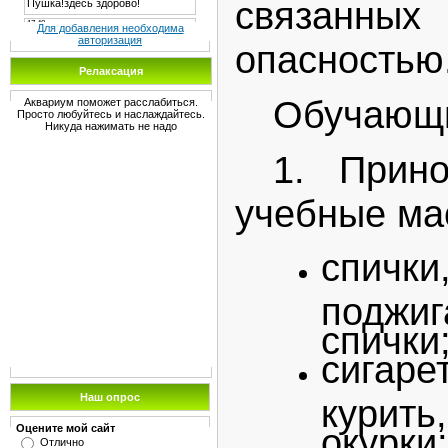
связанн
Для добавления необходима
авторизация
опасностью
Релаксация
Обучаю
Аквариум поможет расслабиться.
Просто любуйтесь и наслаждайтесь.
Никуда нажимать не надо
1. Прин
учебные ма
спичк
поджиг
спички
сигар
Наш опрос
курит
окурки;
Оцените мой сайт
Отлично