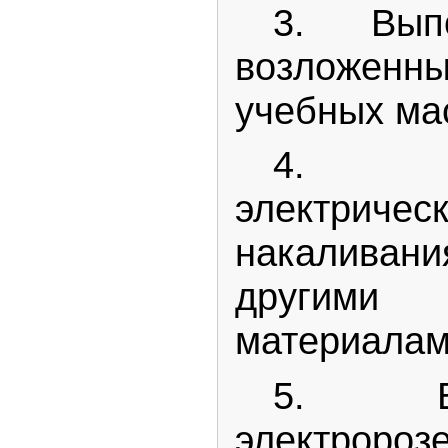
3. Выпо
возложен
учебных ма
4. О
электри
накалива
другим
материалам
5. В
электророз