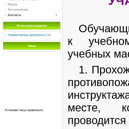
УЧ
Форум
Фотоальбомы
Контакты
Обучающи
Категории раздела
Нормативные документы
[39]
к учебно
Часы
учебных ма
1. Прохо
противопож
инструкт
месте, к
Установи часы правильно
проводит