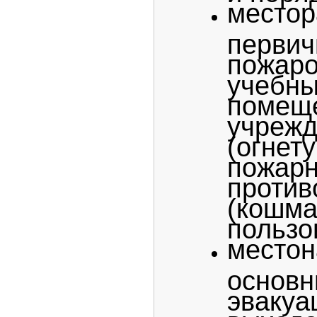
местор
перв
пожа
учебны
помещ
учрежд
(огнет
пожарн
проти
(кошм
пользо
местон
основ
эвакуа
выход