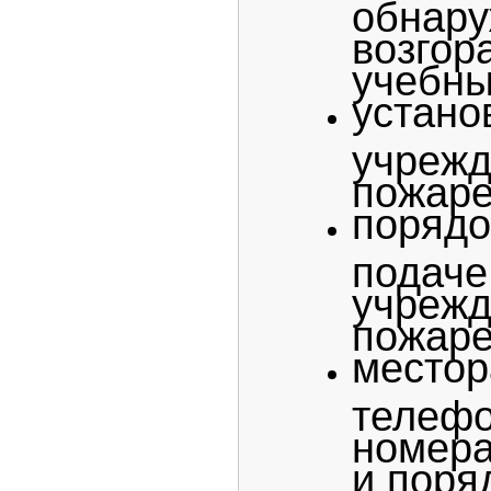
обнар
возго
учебны
уста
учреж
пожаре
поряд
подаче
учреж
пожаре
местор
телеф
номер
и поря