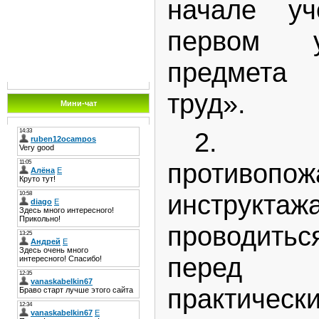
начале уч
первом у
предмета
труд».
Мини-чат
2. 
противопож
инструктаж
проводит
перед 
практич