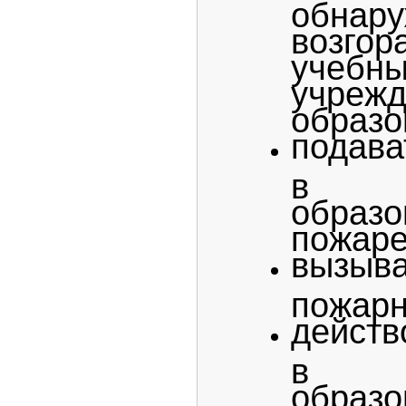
обнар
возго
учебн
учреж
образо
подава
в у
образ
пожаре
вызыв
пожарн
действ
в у
образ