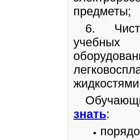
предметы;
6. Чист
учебных
оборудо
легковосп
жидкостями
Обучаю
знать
:
поряд