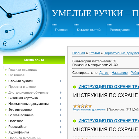
УМЕЛЫЕ РУЧКИ – Под
Главная
Каталог статей
Регистрация
Главная
»
Статьи
»
Нормативные докуме
Меню сайта
В категории материалов
:
39
Показано материалов
:
21-30
Главная страница
Сортировать по
:
Дате
·
Названию
·
Рейт
Гостинная
Своими руками
ИНСТРУКЦИЯ ПО ОХРАНЕ ТР
Проекты в школе
Дистанционное обучение
ИНСТРУКЦИЯ ПО ОХРАНЕ 
Визитная карточка
Нормативные документы
Это интересно
Нормативные документы
|
Просмотров:
343
|
Доб
Всякая всячина
ИНСТРУКЦИЯ ПО ОХРАНЕ ТР
Полезное
Расслабься
ИНСТРУКЦИЯ ПО ОХРАНЕ 
Аудиофайлы
Правила публикации