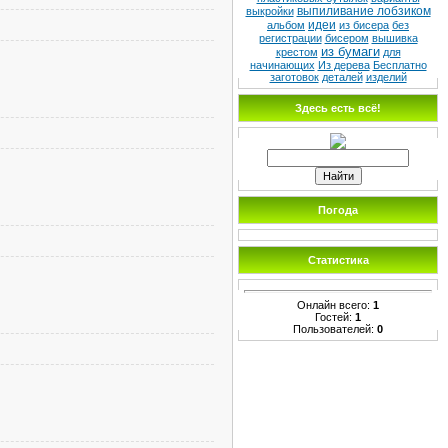
выпиливание лобзиком
выкройки
идеи
альбом
из бисера
без
регистрации
бисером
вышивка
из бумаги
крестом
для
начинающих
Из дерева
Бесплатно
заготовок
деталей
изделий
Здесь есть всё!
Погода
Статистика
Онлайн всего:
1
Гостей:
1
Пользователей:
0