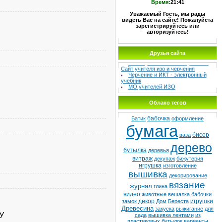
Время:
21:41
Уважаемый Гость, мы рады
видеть Вас на сайте! Пожалуйста
зарегистрируйтесь или
авторизуйтесь!
Друзья сайта
МЕТОДИЧЕСКИЙ СУНДУЧОК –
Сайт учителя изо и черчения
Черчение и ИКТ - электронный
учебник
МО учителей ИЗО
Школа №8
Детская худ. школа
Облако тегов
бабочка
Батик
оформление
бумага
бисер
ваза
дерево
бутылка
деревья
витраж
декупаж
бижутерия
игрушка
изготовление
вышивка
декорирование
вязание
журнал
глина
видео
животные
вешалка
бабочки
декор
игрушки
замок
Дом
Береста
Древесина
закуска
выжигание
для
У
сада
вышивка лентами
из
пластиковых бутылок
варианты