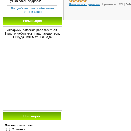
Нормативные документы
|
Просмотров:
523
|
Доб
Для добавления необходима
авторизация
Релаксация
Аквариум поможет расслабиться.
Просто любуйтесь и наслаждайтесь.
Никуда нажимать не надо
Наш опрос
Оцените мой сайт
Отлично