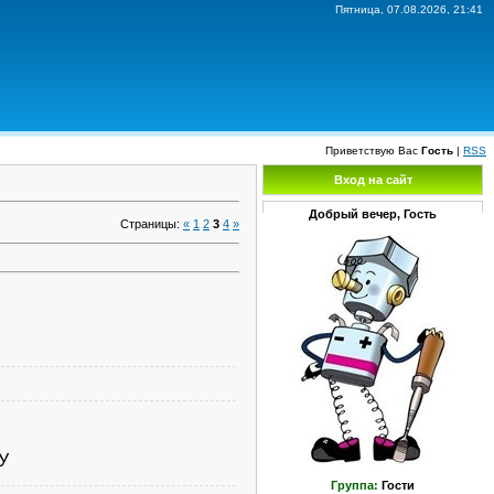
Пятница, 07.08.2026, 21:41
Приветствую Вас
Гость
|
RSS
Вход на сайт
Добрый вечер, Гость
Страницы
:
«
1
2
3
4
»
У
Группа:
Гости