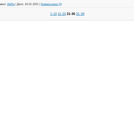
авил:
ИрЮр
|
Дата:
24.01.2021
|
Комментарии (0)
1-10
11-20
21-30
31-39