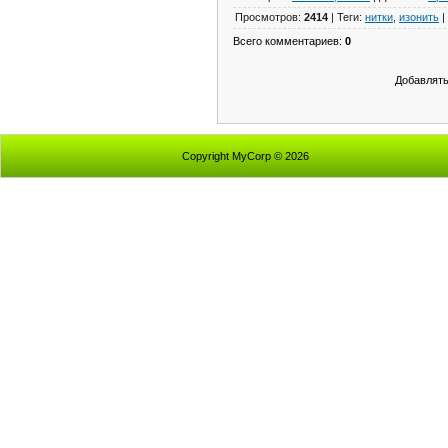
Просмотров
:
2414
|
Теги
:
нитки
,
изонить
|
Всего комментариев
:
0
Добавлять
Copyright MyCorp © 2026