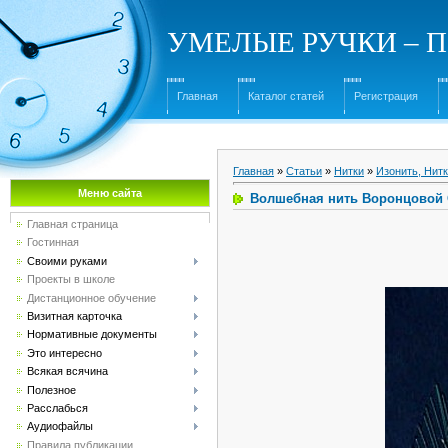
УМЕЛЫЕ РУЧКИ – Под
Главная
Каталог статей
Регистрация
Главная
»
Статьи
»
Нитки
»
Изонить, Нит
Меню сайта
Волшебная нить Воронцовой 
Главная страница
Гостинная
Своими руками
Проекты в школе
Дистанционное обучение
Визитная карточка
Нормативные документы
Это интересно
Всякая всячина
Полезное
Расслабься
Аудиофайлы
Правила публикации