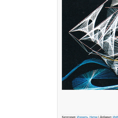
Категория
:
Изонить, Нитки
|
Добавил
:
Ир