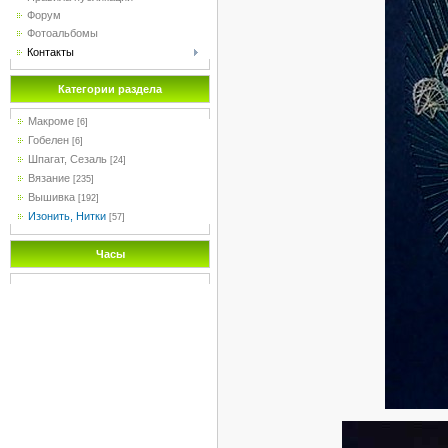
Форум
Фотоальбомы
Контакты
Категории раздела
Макроме
[6]
Гобелен
[6]
Шпагат, Сезаль
[24]
Вязание
[235]
Вышивка
[192]
Изонить, Нитки
[57]
Часы