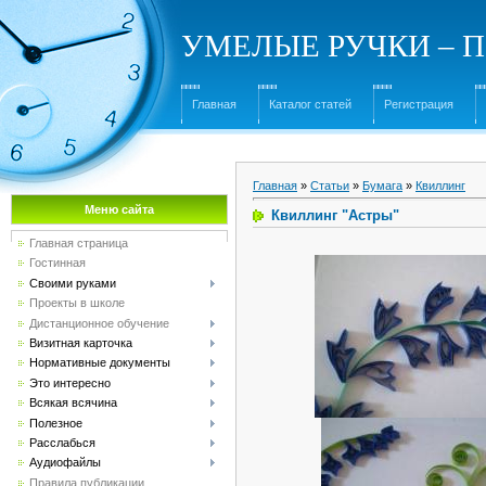
УМЕЛЫЕ РУЧКИ – Под
Главная
Каталог статей
Регистрация
Главная
»
Статьи
»
Бумага
»
Квиллинг
Меню сайта
Квиллинг "Астры"
Главная страница
Гостинная
Своими руками
Проекты в школе
Дистанционное обучение
Визитная карточка
Нормативные документы
Это интересно
Всякая всячина
Полезное
Расслабься
Аудиофайлы
Правила публикации