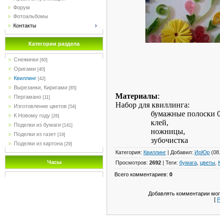
Форум
Фотоальбомы
Контакты
Категории раздела
Снежинки
[60]
Оригами
[40]
Квиллинг
[42]
Вырезанки, Киригами
[85]
Материалы
:
Пергамано
[11]
Набор для квиллинга:
Изготовление цветов
[54]
бумажные полоски 04
К Новому году
[26]
клей,
Поделки из бумаги
[141]
ножницы,
Поделки из газет
[19]
зубочистка
Поделки из картона
[29]
Категория
:
Квиллинг
|
Добавил
:
ИрЮр
(08
Часы
Просмотров
:
2692
|
Теги
:
бумага
,
цветы
,
Всего комментариев
:
0
Добавлять комментарии мог
[
Р